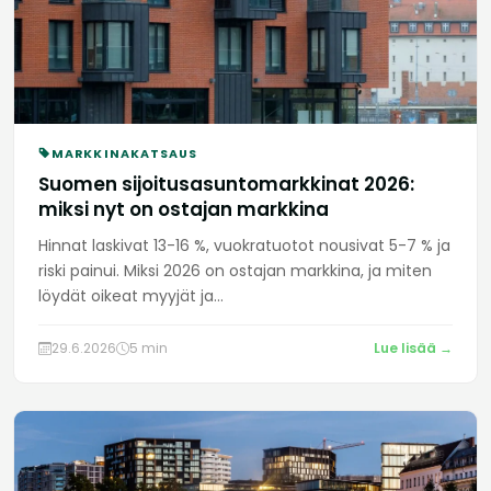
MARKKINAKATSAUS
Suomen sijoitusasuntomarkkinat 2026:
miksi nyt on ostajan markkina
Hinnat laskivat 13-16 %, vuokratuotot nousivat 5-7 % ja
riski painui. Miksi 2026 on ostajan markkina, ja miten
löydät oikeat myyjät ja...
29.6.2026
5 min
Lue lisää →