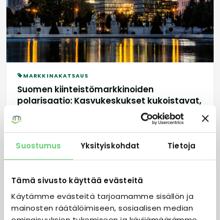
MARKKINAKATSAUS
Suomen kiinteistömarkkinoiden
polarisaatio: Kasvukeskukset kukoistavat,
muut hiipuvat
Suomen kiinteistömarkkina on jakautunut
kasvukeskuksiin ja hiipuviin alueisiin. Mitä polarisaatio
Suostumus
Yksityiskohdat
Tietoja
tarkoittaa sijoittajalle — ja missä kannattaa sijoittaa?
30.4.2026
2 min
Lue lisää →
Tämä sivusto käyttää evästeitä
Käytämme evästeitä tarjoamamme sisällön ja
mainosten räätälöimiseen, sosiaalisen median
ominaisuuksien tukemiseen ja kävijämäärämme