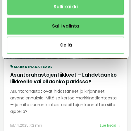
Salli kaikki
Salli valinta
Kiellä
MARKKINAKATSAUS
Asuntorahastojen liikkeet – Lähdetäänkö
liikkeelle vai ollaanko parkissa?
Asuntorahastot ovat hidastaneet ja kirjanneet
arvonalennuksia. Mitä se kertoo markkinatilanteesta
— ja mitä suoran kiinteistösijoittajan kannattaa siitä
ajatella?
7.4.2025
2 min
Lue lisää →