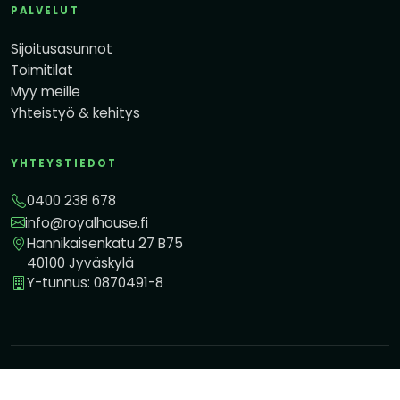
PALVELUT
Sijoitusasunnot
Toimitilat
Myy meille
Yhteistyö & kehitys
YHTEYSTIEDOT
0400 238 678
info@royalhouse.fi
Hannikaisenkatu 27 B75
40100 Jyväskylä
Y-tunnus: 0870491-8
© 2026 Royal House Oy. Kaikki oikeudet pidätetään.
Tietosuojaseloste