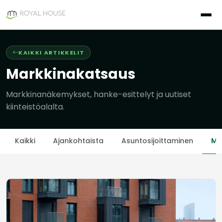
Siirry
sisältöön
KAIKKI ARTIKKELIT
Markkinakatsaus
Markkinanäkemykset, hanke-esittelyt ja uutiset
kiinteistöalalta.
Kaikki
Ajankohtaista
Asuntosijoittaminen
Ma