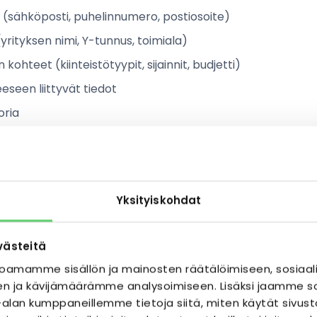
 (sähköposti, puhelinnumero, postiosoite)
(yrityksen nimi, Y-tunnus, toimiala)
 kohteet (kiinteistötyypit, sijainnit, budjetti)
eseen liittyvät tiedot
oria
istiedot
ilötunnus
Yksityiskohdat
ustiedot
västeitä
ja laskutushistoria
oamamme sisällön ja mainosten räätälöimiseen, sosiaal
(yritysasiakkaiden osalta)
n ja kävijämäärämme analysoimiseen. Lisäksi jaamme so
ka-alan kumppaneillemme tietoja siitä, miten käytät s