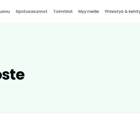
usivu
Sijoitusasunnot
Toimitilat
Myy meille
Yhteistyö & kehit
oste