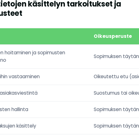
tietojen käsittelyn tarkoitukset ja
usteet
Oikeusperuste
n hoitaminen ja sopimusten
Sopimuksen täytä
ano
ihin vastaaminen
Oikeutettu etu (as
 asiakasviestintä
Suostumus tai oike
ten hallinta
Sopimuksen täytä
ksujen käsittely
Sopimuksen täytä