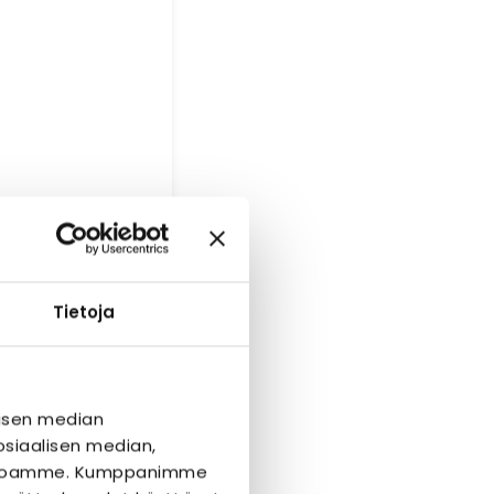
Tietoja
isen median
siaalisen median,
ivustoamme. Kumppanimme