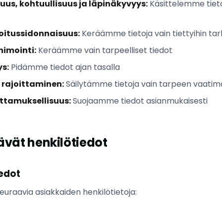
us, kohtuullisuus ja läpinäkyvyys:
Käsittelemme tietoja
oitussidonnaisuus:
Keräämme tietoja vain tiettyihin tark
nimointi:
Keräämme vain tarpeelliset tiedot
s:
Pidämme tiedot ajan tasalla
 rajoittaminen:
Säilytämme tietoja vain tarpeen vaatim
ottamuksellisuus:
Suojaamme tiedot asianmukaisesti
tävät henkilötiedot
iedot
uraavia asiakkaiden henkilötietoja: