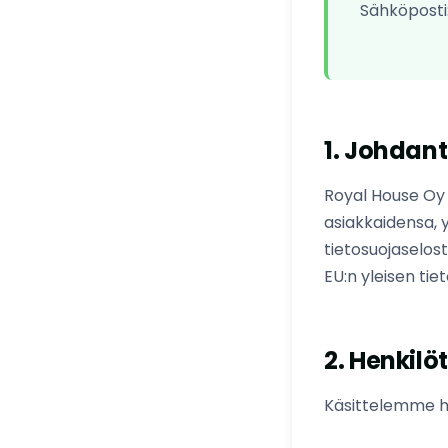
Sähköposti
1. Johdan
Royal House Oy 
asiakkaidensa,
tietosuojaselos
EU:n yleisen ti
2. Henkilö
Käsittelemme he