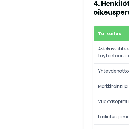
4. Henkilö
oikeusper
Tarkoitus
Asiakassuhtee
täytäntöönp
Yhteydenotto
Markkinointi ja
Vuokrasopimus
Laskutus ja ma