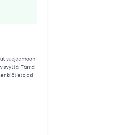
unut suojaamaan
yisyyttä. Tämä
nkilötietojasi