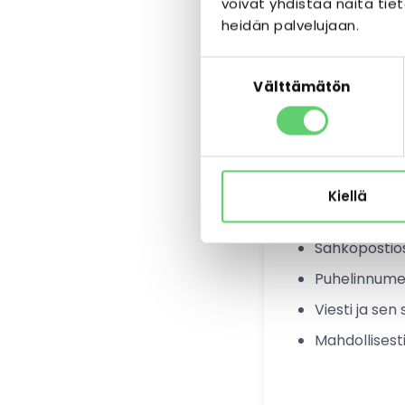
3.3 Verkkosi
voivat yhdistää näitä tieto
heidän palvelujaan.
IP-osoite
Suostumuksen
Selaintiedot
Välttämätön
valinta
Käyttäytymi
Evästeiden k
3.4 Yhteyde
Kiellä
Nimi
Sähköpostio
Puhelinnume
Viesti ja sen 
Mahdollisesti