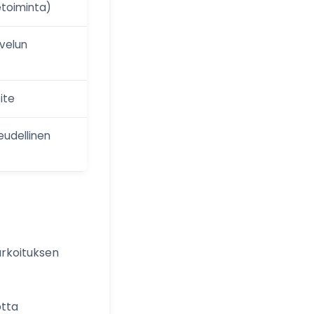
etoiminta)
lvelun
ite
eudellinen
arkoituksen
otta