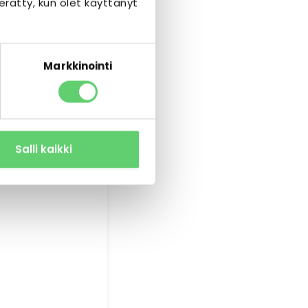
kerätty, kun olet käyttänyt
Markkinointi
Salli kaikki