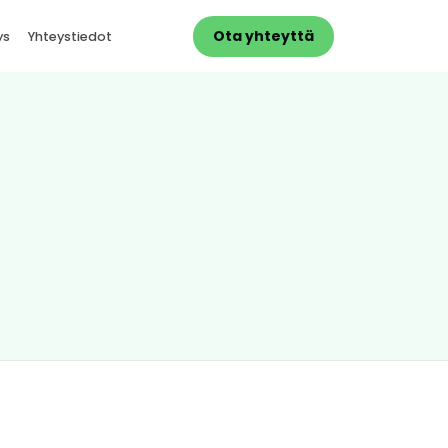
Ota yhteyttä
ys
Yhteystiedot