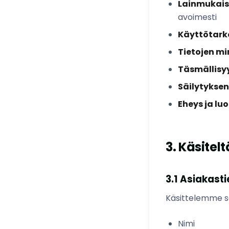
Lainmukaisu
avoimesti
Käyttötark
Tietojen mi
Täsmällisyy
Säilytyksen
Eheys ja lu
3. Käsitel
3.1 Asiakast
Käsittelemme se
Nimi