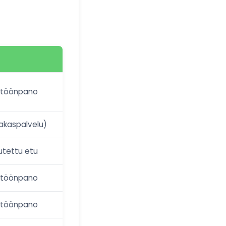
ntöönpano
iakaspalvelu)
utettu etu
ntöönpano
ntöönpano