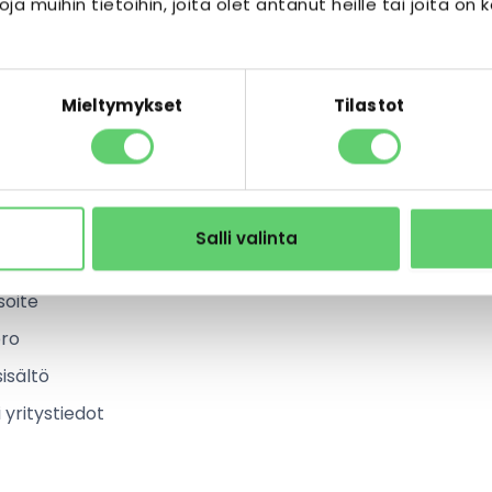
vuston kävijätiedot
ja muihin tietoihin, joita olet antanut heille tai joita on 
Mieltymykset
Tilastot
stiedot sivustollamme
autta kerättävät tiedot
nottolomakkeen kautta kerättävät tiedot
Salli valinta
soite
ro
sisältö
 yritystiedot