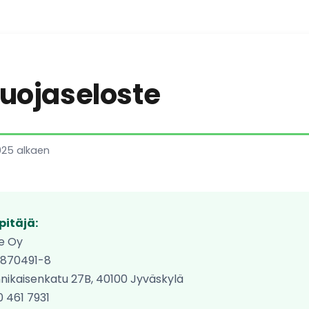
suojaseloste
025 alkaen
pitäjä:
e Oy
0870491-8
nnikaisenkatu 27B, 40100 Jyväskylä
0 461 7931