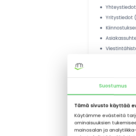
Yhteystiedot
Yritystiedot 
Kiinnostuksen
Asiakassuhte
Viestintähist
3.2 Vuokrala
Nimi ja henk
Suostumus
Yhteystiedot
Vuokrasopim
Tämä sivusto käyttää e
Maksutiedot 
Käytämme evästeitä tarj
Yritystiedot 
ominaisuuksien tukemisee
mainosalan ja analytiik