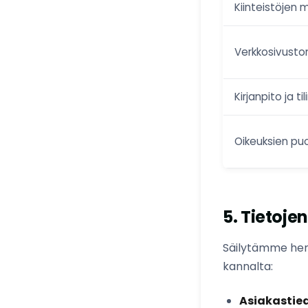
Kiinteistöjen m
Verkkosivusto
Kirjanpito ja ti
Oikeuksien pu
5. Tietoje
Säilytämme henk
kannalta:
Asiakastied