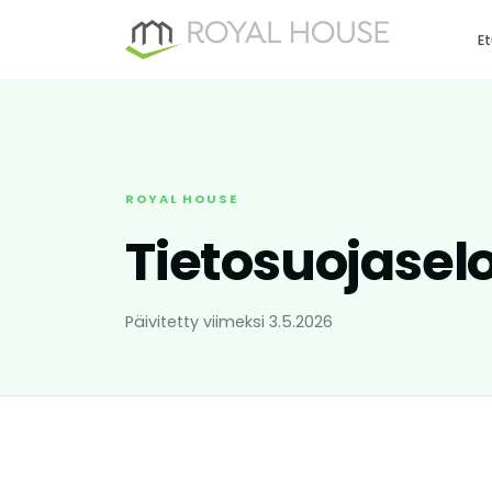
Siirry
sisältöön
Et
ROYAL HOUSE
Tietosuojasel
Päivitetty viimeksi 3.5.2026