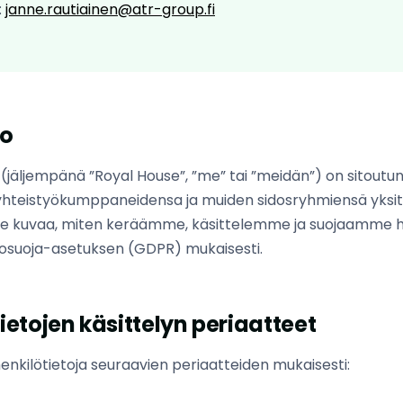
:
janne.rautiainen@atr-group.fi
to
(jäljempänä ”Royal House”, ”me” tai ”meidän”) on sitout
 yhteistyökumppaneidensa ja muiden sidosryhmiensä yksit
te kuvaa, miten keräämme, käsittelemme ja suojaamme he
etosuoja-asetuksen (GDPR) mukaisesti.
tietojen käsittelyn periaatteet
nkilötietoja seuraavien periaatteiden mukaisesti: