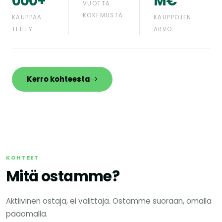
000+
M€
VUOTTA
KOKEMUSTA
KAUPPAA
KAUPPOJEN
TEHTY
ARVO
Kerro kohteesta
KOHTEET
Mitä ostamme?
Aktiivinen ostaja, ei välittäjä. Ostamme suoraan, omalla
pääomalla.