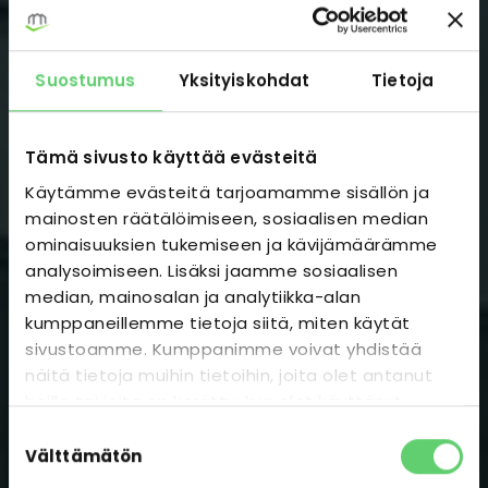
Suostumus
Yksityiskohdat
Tietoja
Tämä sivusto käyttää evästeitä
Käytämme evästeitä tarjoamamme sisällön ja
mainosten räätälöimiseen, sosiaalisen median
ominaisuuksien tukemiseen ja kävijämäärämme
analysoimiseen. Lisäksi jaamme sosiaalisen
median, mainosalan ja analytiikka-alan
kumppaneillemme tietoja siitä, miten käytät
sivustoamme. Kumppanimme voivat yhdistää
näitä tietoja muihin tietoihin, joita olet antanut
heille tai joita on kerätty, kun olet käyttänyt
heidän palvelujaan.
Suostumuksen
Välttämätön
valinta