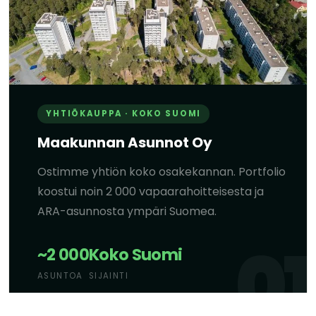
YHTIÖKAUPPA · KOKO SUOMI
Maakunnan Asunnot Oy
Ostimme yhtiön koko osakekannan. Portfolio
koostui noin 2 000 vapaarahoitteisesta ja
ARA-asunnosta ympäri Suomea.
~2 000
Koko Suomi
ASUNTOA
SIJAINTI