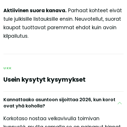
Aktiivinen suora kanava.
Parhaat kohteet eivät
tule julkisille listauksille ensin. Neuvotellut, suorat
kaupat tuottavat paremmat ehdot kuin avoin
kilpailutus.
UKK
Usein kysytyt kysymykset
Kannattaako asuntoon sijoittaa 2026, kun korot
ovat yhä koholla?
Korkotaso nostaa velkavivulla toimivan
kynnystä, mutta samalla se on painanut hinnat