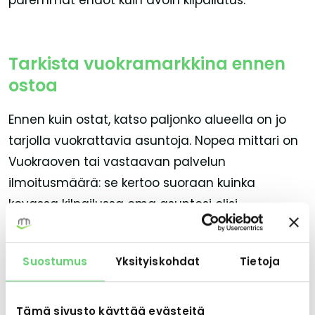
Tarkista vuokramarkkina ennen
ostoa
Ennen kuin ostat, katso paljonko alueella on jo
tarjolla vuokrattavia asuntoja. Nopea mittari on
Vuokraoven tai vastaavan palvelun
ilmoitusmäärä: se kertoo suoraan kuinka
kovassa kilpailussa oma asuntosi olisi
vuokralaisesta. Sama vuokratuottolaskelma
näyttää aivan eriltä, jos alueella on satoja
Suostumus
Yksityiskohdat
Tietoja
kilpailevia ilmoituksia kuin jos niitä on kymmeniä.
Esimerkki omasta toiminnastamme: kun
Tämä sivusto käyttää evästeitä