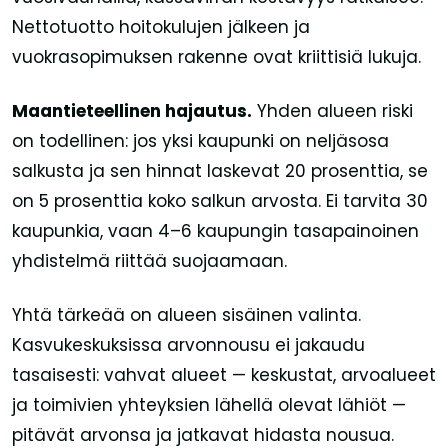
Nettotuotto hoitokulujen jälkeen ja
vuokrasopimuksen rakenne ovat kriittisiä lukuja.
Maantieteellinen hajautus.
Yhden alueen riski
on todellinen: jos yksi kaupunki on neljäsosa
salkusta ja sen hinnat laskevat 20 prosenttia, se
on 5 prosenttia koko salkun arvosta. Ei tarvita 30
kaupunkia, vaan 4–6 kaupungin tasapainoinen
yhdistelmä riittää suojaamaan.
Yhtä tärkeää on alueen sisäinen valinta.
Kasvukeskuksissa arvonnousu ei jakaudu
tasaisesti: vahvat alueet — keskustat, arvoalueet
ja toimivien yhteyksien lähellä olevat lähiöt —
pitävät arvonsa ja jatkavat hidasta nousua.