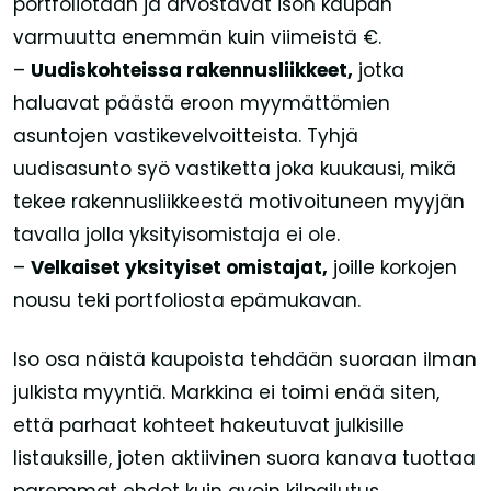
portfoliotaan ja arvostavat ison kaupan
varmuutta enemmän kuin viimeistä €.
–
Uudiskohteissa rakennusliikkeet,
jotka
haluavat päästä eroon myymättömien
asuntojen vastikevelvoitteista. Tyhjä
uudisasunto syö vastiketta joka kuukausi, mikä
tekee rakennusliikkeestä motivoituneen myyjän
tavalla jolla yksityisomistaja ei ole.
–
Velkaiset yksityiset omistajat,
joille korkojen
nousu teki portfoliosta epämukavan.
Iso osa näistä kaupoista tehdään suoraan ilman
julkista myyntiä. Markkina ei toimi enää siten,
että parhaat kohteet hakeutuvat julkisille
listauksille, joten aktiivinen suora kanava tuottaa
paremmat ehdot kuin avoin kilpailutus.