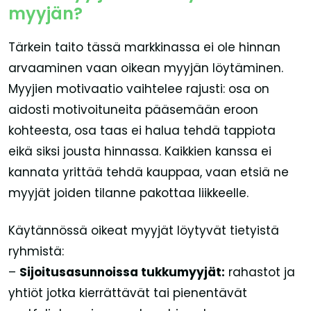
myyjän?
Tärkein taito tässä markkinassa ei ole hinnan
arvaaminen vaan oikean myyjän löytäminen.
Myyjien motivaatio vaihtelee rajusti: osa on
aidosti motivoituneita pääsemään eroon
kohteesta, osa taas ei halua tehdä tappiota
eikä siksi jousta hinnassa. Kaikkien kanssa ei
kannata yrittää tehdä kauppaa, vaan etsiä ne
myyjät joiden tilanne pakottaa liikkeelle.
Käytännössä oikeat myyjät löytyvät tietyistä
ryhmistä:
–
Sijoitusasunnoissa tukkumyyjät:
rahastot ja
yhtiöt jotka kierrättävät tai pienentävät