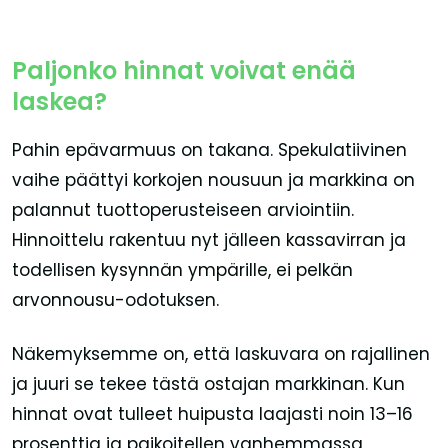
Paljonko hinnat voivat enää
laskea?
Pahin epävarmuus on takana. Spekulatiivinen
vaihe päättyi korkojen nousuun ja markkina on
palannut tuottoperusteiseen arviointiin.
Hinnoittelu rakentuu nyt jälleen kassavirran ja
todellisen kysynnän ympärille, ei pelkän
arvonnousu-odotuksen.
Näkemyksemme on, että laskuvara on rajallinen
ja juuri se tekee tästä ostajan markkinan. Kun
hinnat ovat tulleet huipusta laajasti noin 13–16
prosenttia ja paikoitellen vanhemmassa