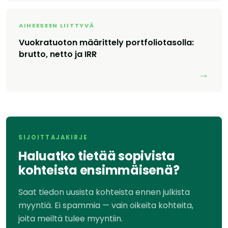
AIHEESEEN LIITTYVÄ
Vuokratuoton määrittely portfoliotasolla:
brutto, netto ja IRR
→
SIJOITTAJAKIRJE
Haluatko tietää sopivista
kohteista ensimmäisenä?
Saat tiedon uusista kohteista ennen julkista
myyntiä. Ei spammia — vain oikeita kohteita,
joita meiltä tulee myyntiin.