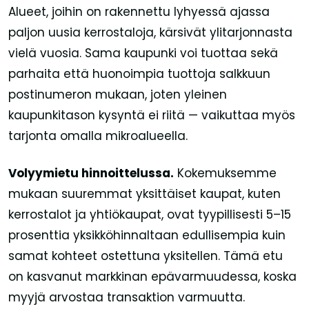
Alueet, joihin on rakennettu lyhyessä ajassa
paljon uusia kerrostaloja, kärsivät ylitarjonnasta
vielä vuosia. Sama kaupunki voi tuottaa sekä
parhaita että huonoimpia tuottoja salkkuun
postinumeron mukaan, joten yleinen
kaupunkitason kysyntä ei riitä — vaikuttaa myös
tarjonta omalla mikroalueella.
Volyymietu hinnoittelussa.
Kokemuksemme
mukaan suuremmat yksittäiset kaupat, kuten
kerrostalot ja yhtiökaupat, ovat tyypillisesti 5–15
prosenttia yksikköhinnaltaan edullisempia kuin
samat kohteet ostettuna yksitellen. Tämä etu
on kasvanut markkinan epävarmuudessa, koska
myyjä arvostaa transaktion varmuutta.