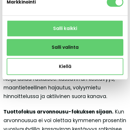
Markkinointi
myyntitoiminta eli flippaus on hidastunut, koska
transaktioiden määrä koko markkinassa on
matala. Vuokralaista on siis nyt helpompi löytää
Salli kaikki
kuin ostajaa.
Salli valinta
Mitä portfoliosijoittajan pitää
huomioida 2026?
Kiellä
Neljä asiaa ratkaisee: kassavirran kestävyys,
maantieteellinen hajautus, volyymietu
hinnoittelussa ja aktiivinen suora kanava.
Tuottofokus arvonnousu-fokuksen sijaan.
Kun
arvonnousua ei voi olettaa kymmenen prosentin
vuosivauhdilla, kassavirran kestävyys ratkaisee.