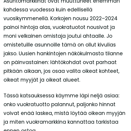
Asuntomarkkinat ovat muuttuneet enemmän
kahdessa vuodessa kuin edellisellä
vuosikymmenellä. Korkojen nousu 2022–2024
painoi hintoja alas, vuokratuotot nousivat ja
moni velkainen omistaja joutui ahtaalle. Jo
omistetuille asunnoille tämä on ollut kivulias
jakso. Uusien hankintojen näkökulmasta tilanne
on päinvastainen: lähtökohdat ovat parhaat
pitkään aikaan, jos osaa valita oikeat kohteet,
oikeat myyjät ja oikeat alueet.
Tässä katsauksessa käymme läpi neljä asiaa:
onko vuokratuotto palannut, paljonko hinnat
voivat enää laskea, mistä löytää oikean myyjän
ja miten vuokramarkkina kannattaa tarkistaa
ennen ostoa.