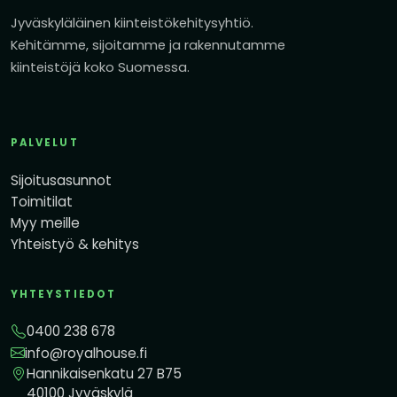
Jyväskyläläinen kiinteistökehitysyhtiö.
Kehitämme, sijoitamme ja rakennutamme
kiinteistöjä koko Suomessa.
PALVELUT
Sijoitusasunnot
Toimitilat
Myy meille
Yhteistyö & kehitys
YHTEYSTIEDOT
0400 238 678
info@royalhouse.fi
Hannikaisenkatu 27 B75
40100 Jyväskylä