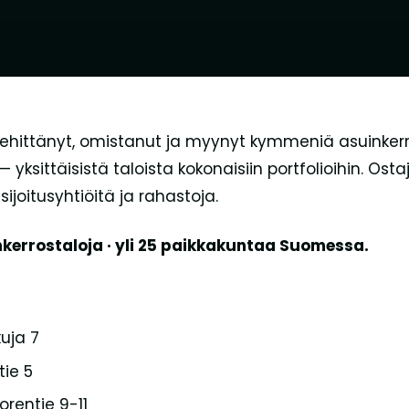
ehittänyt, omistanut ja myynyt kymmeniä asuinkerro
 yksittäisistä taloista kokonaisiin portfolioihin. Ostaj
, sijoitusyhtiöitä ja rahastoja.
errostaloja · yli 25 paikkakuntaa Suomessa.
uja 7
tie 5
rentie 9-11