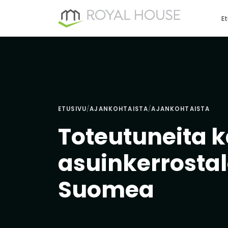
Siirry
sisältöön
Et
ETUSIVU
/
AJANKOHTAISTA
/
AJANKOHTAISTA
Toteutuneita 
asuinkerrostalo
Suomea