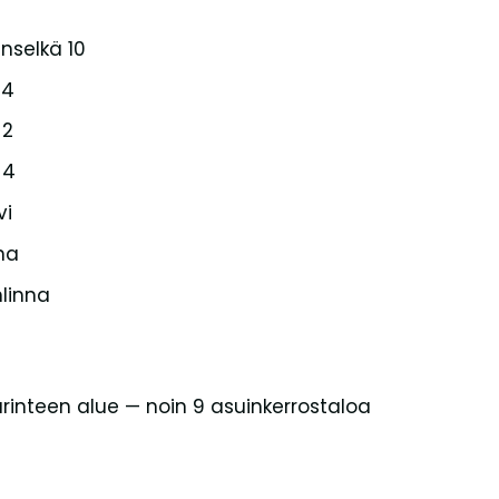
selkä 10
 4
 2
 4
vi
nna
nlinna
arinteen alue — noin 9 asuinkerrostaloa