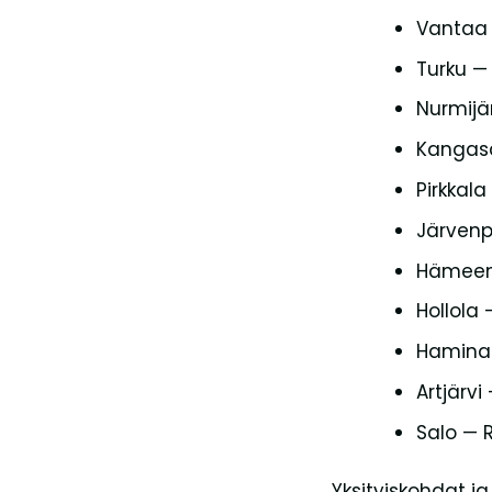
Vantaa 
Turku —
Nurmijä
Kangasa
Pirkkal
Järven
Hämeenl
Hollola 
Hamina
Artjärvi
Salo — 
Yksityiskohdat ja