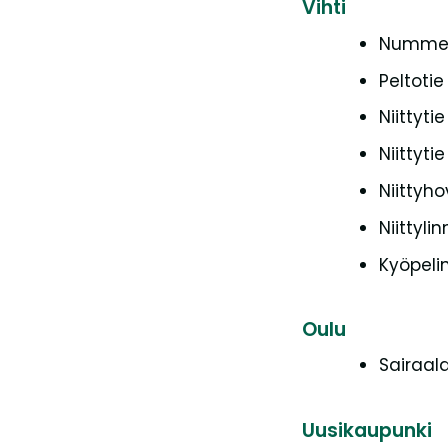
Vihti
Nummen
Peltotie
Niittytie
Niittytie
Niittyho
Niittyli
Kyöpeli
Oulu
Sairaal
Uusikaupunki