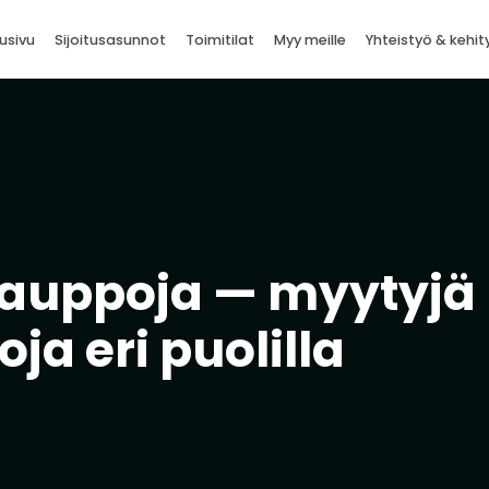
usivu
Sijoitusasunnot
Toimitilat
Myy meille
Yhteistyö & kehit
kauppoja — myytyjä
ja eri puolilla