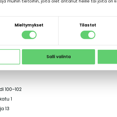
ja muihin tietoihin, joita olet antanut heille tai joita on 
tu 71–73
allionkatu 7
Mieltymykset
Tilastot
nkatu 2
olku 2
Salli valinta
di 100–102
atu 1
ja 13