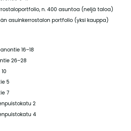
rostaloportfolio, n. 400 asuntoa (neljä taloa)
än asuinkerrostalon portfolio (yksi kauppa)
tanontie 16–18
ontie 26–28
 10
ie 5
ie 7
enpuistokatu 2
enpuistokatu 4