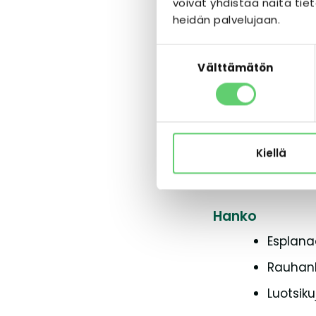
voivat yhdistää näitä tieto
heidän palvelujaan.
Kyminka
Lammask
Suostumuksen
Välttämätön
valinta
Kotka
Kalliola
Peikonp
Kiellä
Norska
Hanko
Esplana
Rauhank
Luotsiku