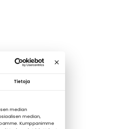
Tietoja
isen median
siaalisen median,
ivustoamme. Kumppanimme