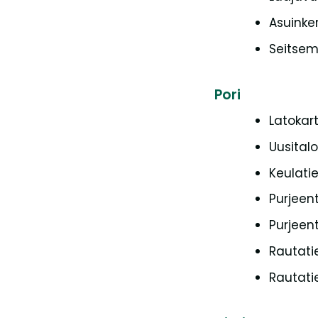
Asuinker
Seitsem
Pori
Latokar
Uusital
Keulatie
Purjeent
Purjeent
Rautati
Rautati