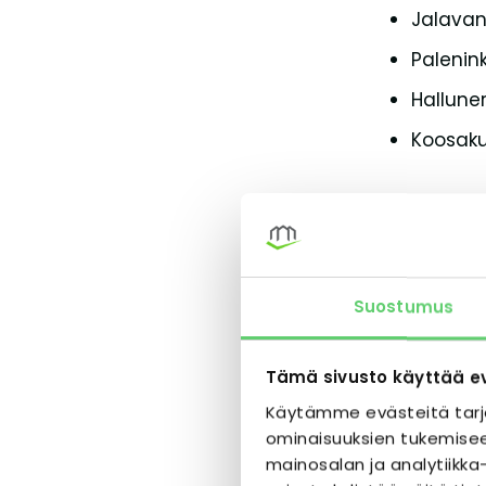
Jalavan
Palenink
Halluner
Koosaku
Lahti
Harjulan
Vuoksen
Suostumus
Poikkika
Liipolan
Tämä sivusto käyttää e
Käytämme evästeitä tarj
Heinola
ominaisuuksien tukemisee
mainosalan ja analytiik
Syvälah