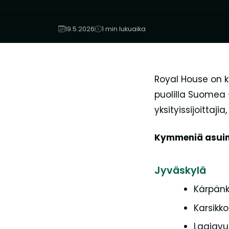
19.5.2026
1 min lukuaika
Royal House on k
puolilla Suomea —
yksityissijoittajia
Kymmeniä asuink
Jyväskylä
Kärpänk
Karsikko
Laajavuo