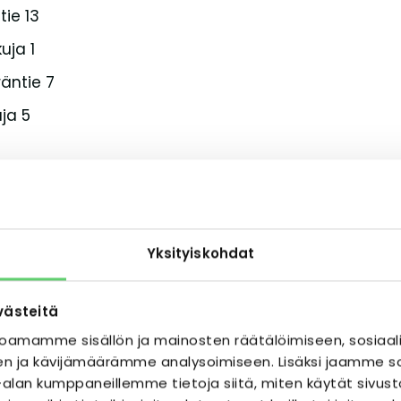
tie 13
uja 1
äntie 7
ja 5
katu 13
katu 4
Yksityiskohdat
tu 4
katu 17
västeitä
oamamme sisällön ja mainosten räätälöimiseen, sosiaal
n ja kävijämäärämme analysoimiseen. Lisäksi jaamme so
ka-alan kumppaneillemme tietoja siitä, miten käytät s
dentie 1