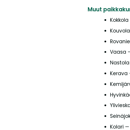
Muut paikkaku
Kokkola
Kouvola
Rovanie
Vaasa —
Nastola
Kerava 
Kemijär
Hyvinkää
Yliviesk
Seinäjok
Kolari —