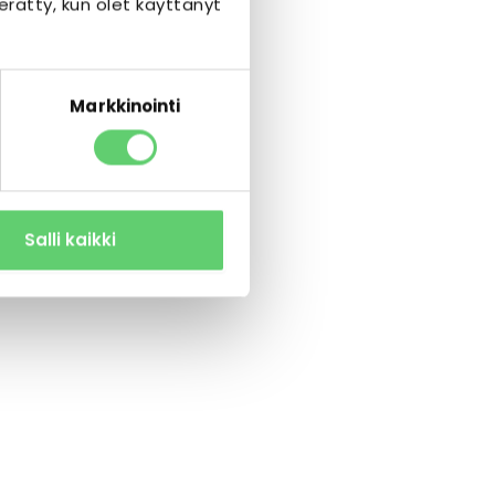
kerätty, kun olet käyttänyt
Markkinointi
Salli kaikki