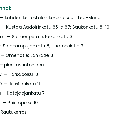
nnat
 — kahden kerrostalon kokonaisuus; Lea-Maria
 — Kustaa Aadolfinkatu 65 ja 67; Saukonkatu 8–10
mi — Salmenperä 5; Pekankatu 3
 Sala-ampujankatu 8; Lindroosintie 3
 — Omenatie; Lankatie 3
— pieni asuntonippu
vi — Tarsapolku 10
 — Jussilankatu 11
a — Katojaojankatu 7
i — Puistopolku 10
 Rautukerros