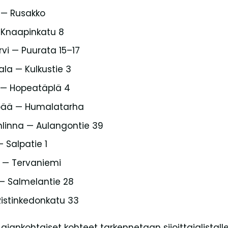
— Rusakko
 Knaapinkatu 8
rvi — Puurata 15–17
la — Kulkustie 3
a — Hopeatäplä 4
pää — Humalatarha
inna — Aulangontie 39
— Salpatie 1
 — Tervaniemi
 — Salmelantie 28
Ristinkedonkatu 33
 ajankohtaiset kohteet tarkennetaan sijoittajalistalle