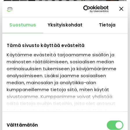
Suostumus
Yksityiskohdat
Tietoja
LIIKETILA · JYVÄSKYLÄ
Valtiontalo Jyväskylä
Tämä sivusto käyttää evästeitä
Käytämme evästeitä tarjoamamme sisällön ja
96 m²
1 vapaa
mainosten räätälöimiseen, sosiaalisen median
ominaisuuksien tukemiseen ja kävijämäärämme
analysoimiseen. Lisäksi jaamme sosiaalisen
median, mainosalan ja analytiikka-alan
kumppaneillemme tietoja siitä, miten käytät
sivustoamme. Kumppanimme voivat yhdistää
näitä tietoja muihin tietoihin, joita olet antanut
heille tai joita on kerätty, kun olet käyttänyt
heidän palvelujaan.
Suostumuksen
Välttämätön
valinta