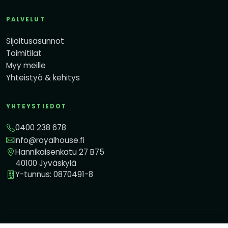
PALVELUT
Sijoitusasunnot
Toimitilat
Myy meille
Yhteistyö & kehitys
YHTEYSTIEDOT
0400 238 678
info@royalhouse.fi
Hannikaisenkatu 27 B75
40100 Jyväskylä
Y-tunnus: 0870491-8
© 2026 Royal House Oy. Kaikki oikeudet pidätetään.