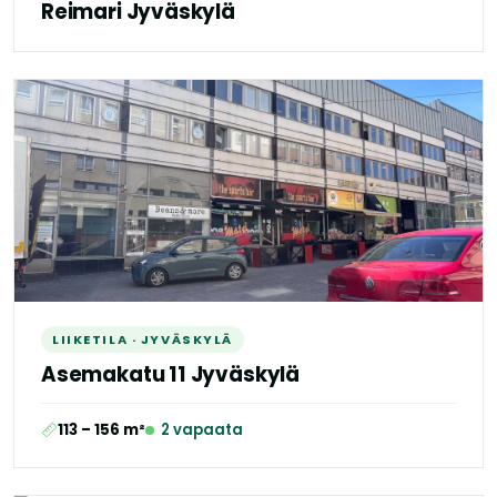
Reimari Jyväskylä
LIIKETILA · JYVÄSKYLÄ
Asemakatu 11 Jyväskylä
113 – 156 m²
2 vapaata