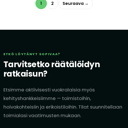
1
2
Seuraava →
ETKÖ LÖYTÄNYT SOPIVAA?
Tarvitsetko räätälöidyn
ratkaisun?
Etsimme aktiivisesti vuokralaisia myös
kehityshankkeisiimme — toimistoihin,
hoivakohteisiin ja erikoistiloihin. Tilat suunnitellaan
toimialasi vaatimusten mukaan.