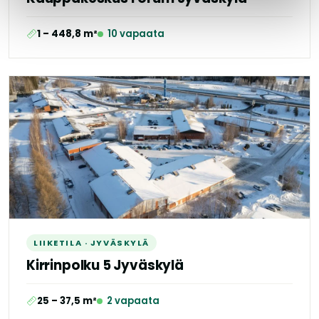
1 – 448,8 m²
10 vapaata
LIIKETILA · JYVÄSKYLÄ
Kirrinpolku 5 Jyväskylä
25 – 37,5 m²
2 vapaata