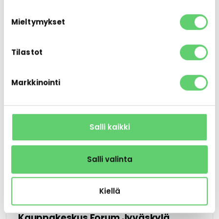
LIIKETILA · JYVÄSKYLÄ
Mieltymykset
Kauppakulma Jyväskylä
Tilastot
1 570 – 1 923 m²
2 vapaata
Markkinointi
Salli kaikki
Salli valinta
Kiellä
LIIKETILA · JYVÄSKYLÄ
Kauppakeskus Forum Jyväskylä