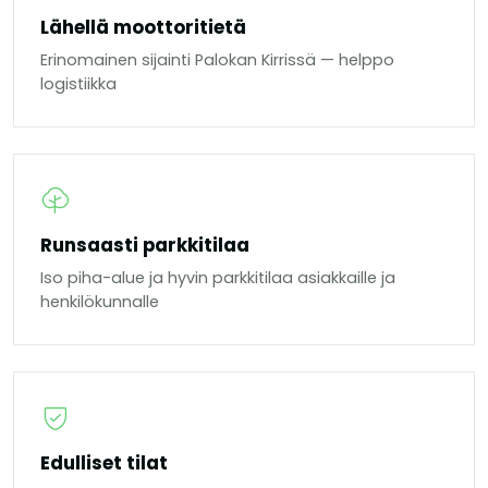
Lähellä moottoritietä
Erinomainen sijainti Palokan Kirrissä — helppo
logistiikka
Runsaasti parkkitilaa
Iso piha-alue ja hyvin parkkitilaa asiakkaille ja
henkilökunnalle
Edulliset tilat