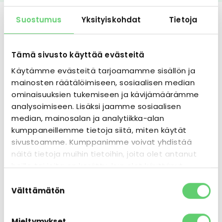
Suostumus
Yksityiskohdat
Tietoja
Tämä sivusto käyttää evästeitä
Käytämme evästeitä tarjoamamme sisällön ja
mainosten räätälöimiseen, sosiaalisen median
ominaisuuksien tukemiseen ja kävijämäärämme
analysoimiseen. Lisäksi jaamme sosiaalisen
median, mainosalan ja analytiikka-alan
kumppaneillemme tietoja siitä, miten käytät
sivustoamme. Kumppanimme voivat yhdistää
näitä tietoja muihin tietoihin, joita olet antanut
heille tai joita on kerätty, kun olet käyttänyt
heidän palvelujaan.
Suostumuksen
Välttämätön
valinta
KUVAT
Galleria
Mieltymykset