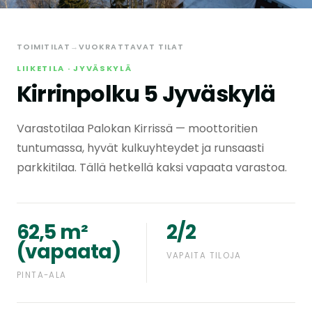
TOIMITILAT
→
VUOKRATTAVAT TILAT
LIIKETILA · JYVÄSKYLÄ
Kirrinpolku 5 Jyväskylä
Varastotilaa Palokan Kirrissä — moottoritien
tuntumassa, hyvät kulkuyhteydet ja runsaasti
parkkitilaa. Tällä hetkellä kaksi vapaata varastoa.
62,5 m²
2/2
(vapaata)
VAPAITA TILOJA
PINTA-ALA