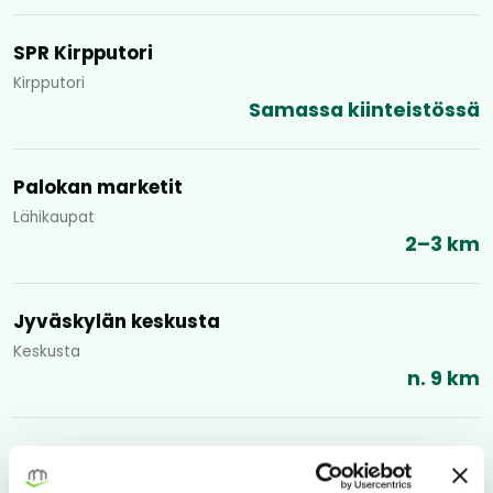
SPR Kirpputori
Kirpputori
Samassa kiinteistössä
Palokan marketit
Lähikaupat
2–3 km
Jyväskylän keskusta
Keskusta
n. 9 km