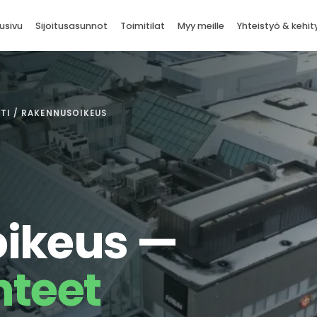
usivu
Sijoitusasunnot
Toimitilat
Myy meille
Yhteistyö & kehit
TI / RAKENNUSOIKEUS
ikeus —
hteet