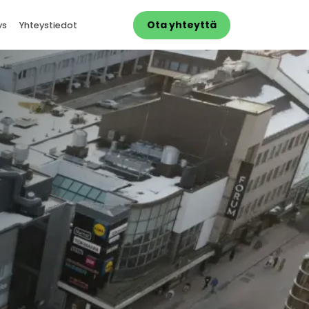
Ota yhteyttä
ys
Yhteystiedot