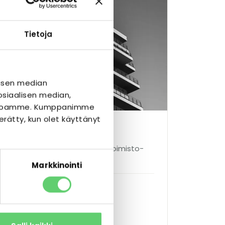
Tietoja
isen median
siaalisen median,
ivustoamme. Kumppanimme
kerätty, kun olet käyttänyt
US
n ja Kilpisenkadun kulmassa — toimisto-
aan vuokralaista tai käyttäjää.
Markkinointi
oiskäyttö
 Kilpisenkatu, Jyväskylä
an