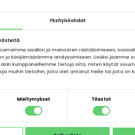
Yksityiskohdat
västeitä
oamamme sisällön ja mainosten räätälöimiseen, sosiaal
n ja kävijämäärämme analysoimiseen. Lisäksi jaamme so
ka-alan kumppaneillemme tietoja siitä, miten käytät s
ja muihin tietoihin, joita olet antanut heille tai joita on 
TONTTI / RAKENNUSOIKE
Nordea Sisäpiha
stalotontti Nummelassa
Tyhjä tontti Kirkkopuisto
 asuinkerrostaloihin tai
tai hotellikäyttöön. Haet
Mieltymykset
Tilastot
Toimisto, Erik
KÄYTTÖ
Kirkkopuisto /
SIJAINTI
Toimija haeta
TARJOUS