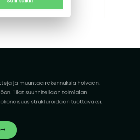
Salli kaikki
tteja ja muuntaa rakennuksia hoivaan,
öön. Tilat suunnitellaan toimialan
konaisuus strukturoidaan tuottavaksi.
e