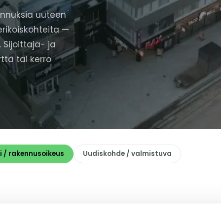
nnuksia uuteen
rikoiskohteita —
Sijoittaja- ja
ttä tai kerro
i / rakennusoikeus
Uudiskohde / valmistuva