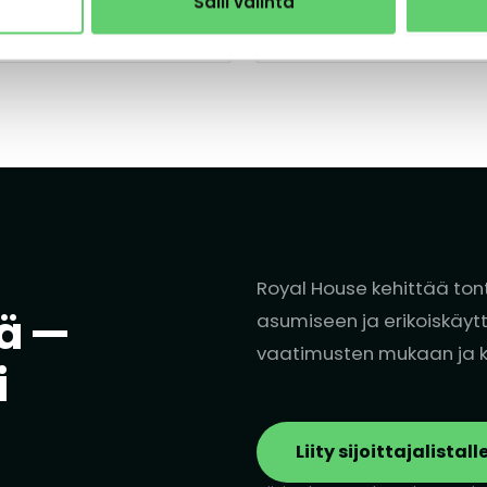
Salli valinta
Tutustu kohteeseen
Royal House kehittää ton
ä —
asumiseen ja erikoiskäytt
vaatimusten mukaan ja ko
i
Liity sijoittajalistall