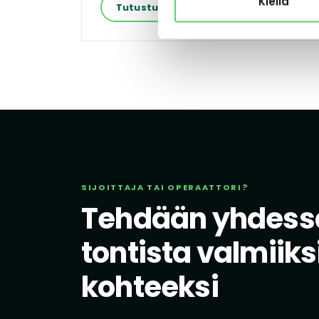
Kiellä
Tutustu kohteeseen
SIJOITTAJA TAI OPERAATTORI?
Tehdään yhdess
tontista valmiiks
kohteeksi