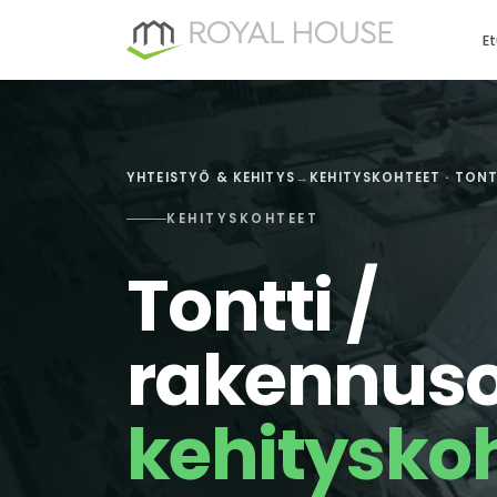
Siirry
sisältöön
Et
YHTEISTYÖ & KEHITYS
→
KEHITYSKOHTEET · TONT
KEHITYSKOHTEET
Tontti /
rakennuso
kehitysko