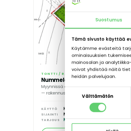
Suostumus
Tämä sivusto käyttää e
Käytämme evästeitä tarj
ominaisuuksien tukemisee
mainosalan ja analytiik
voivat yhdistää näitä tieto
TONTTI / RAKENNUSOIKEUS
heidän palvelujaan.
Nummela Tontti
Myynnissä oleva asemakaavoitettu kerro
Suostumuksen
— rakennusoikeutta n. 5 060 k-m², soveltuu
Välttämätön
valinta
hoivaan.
Hoiva, Vuokra-asunnot
KÄYTTÖ
Nummela, Vihti
SIJAINTI
Myynnissä · pilkottavissa
TARJOUS