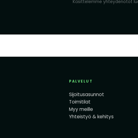
Käsittelemme yhteydenotot luo
PALVELUT
Sijoitusasunnot
Toimitilat
Myy meille
Yhteistyö & kehitys