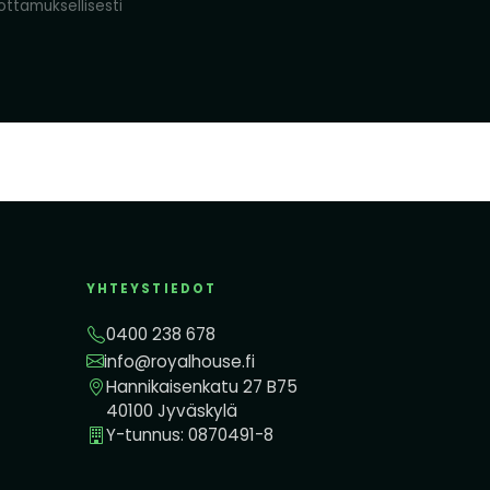
ttamuksellisesti
YHTEYSTIEDOT
0400 238 678
info@royalhouse.fi
Hannikaisenkatu 27 B75
40100 Jyväskylä
Y-tunnus: 0870491-8