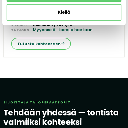
tai hoivaksi — kaava valmistuu kesällä 2026.
Kiellä
Hoiva, Vuokra-asunnot
KÄYTTÖ
Kukkula, Jyväskylä
SIJAINTI
Myynnissä · toimija haetaan
TARJOUS
Tutustu kohteeseen
SIJOITTAJA TAI OPERAATTORI?
Tehdään yhdessä — tontista
valmiiksi kohteeksi