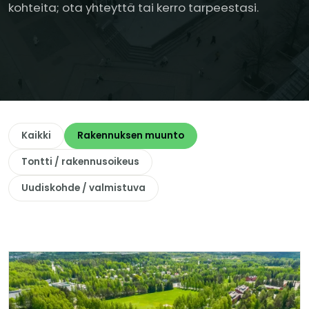
kohteita; ota yhteyttä tai kerro tarpeestasi.
Kaikki
Rakennuksen muunto
Tontti / rakennusoikeus
Uudiskohde / valmistuva