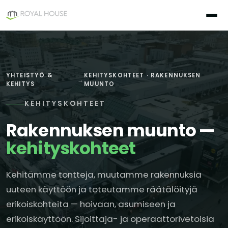
Siirry
sisältöön
YHTEISTYÖ &
KEHITYSKOHTEET · RAKENNUKSEN
→
KEHITYS
MUUNTO
KEHITYSKOHTEET
Rakennuksen muunto —
kehityskohteet
Kehitämme tontteja, muutamme rakennuksia
uuteen käyttöön ja toteutamme räätälöityjä
erikoiskohteita — hoivaan, asumiseen ja
erikoiskäyttöön. Sijoittaja- ja operaattorivetoisia