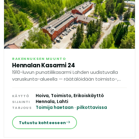
RAKENNUKSEN MUUNTO
Hennalan Kasarmi 24
1910-luvun punatiilikasarmi Lahden uudistuvalla
varuskunta-alueella — räätälöidään toimisto-,
hoiva- tai koulutuskäyttöön.
Hoiva, Toimisto, Erikoiskäyttö
KÄYTTÖ
Hennala, Lahti
SIJAINTI
Toimija haetaan · pilkottavissa
TARJOUS
Tutustu kohteeseen