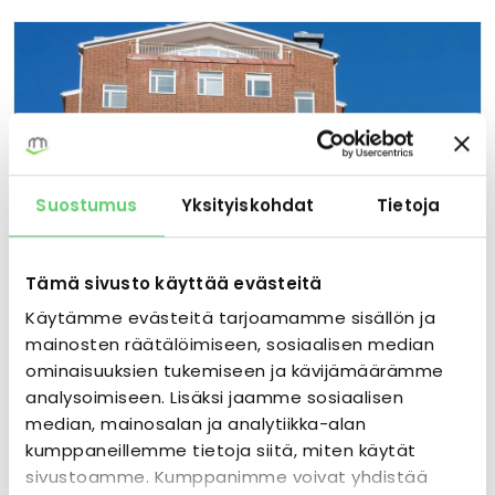
Suostumus
Yksityiskohdat
Tietoja
Tämä sivusto käyttää evästeitä
Käytämme evästeitä tarjoamamme sisällön ja
RAKENNUKSEN MUUNTO
Kukkula Rakennus 5
mainosten räätälöimiseen, sosiaalisen median
ominaisuuksien tukemiseen ja kävijämäärämme
Asuin- ja toimistorunko kehitettäväksi asunnoiksi
tai hoivaksi — kaava valmistuu kesällä 2026.
analysoimiseen. Lisäksi jaamme sosiaalisen
median, mainosalan ja analytiikka-alan
kumppaneillemme tietoja siitä, miten käytät
Hoiva, Vuokra-asunnot
KÄYTTÖ
Kukkula, Jyväskylä
sivustoamme. Kumppanimme voivat yhdistää
SIJAINTI