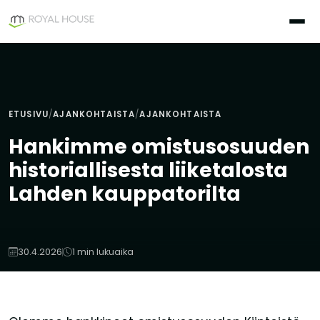
Siirry
sisältöön
ETUSIVU
/
AJANKOHTAISTA
/
AJANKOHTAISTA
Hankimme omistusosuuden
historiallisesta liiketalosta
Lahden kauppatorilta
30.4.2026
1 min lukuaika