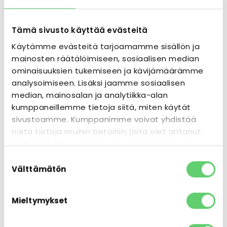
kohteista ensimmäisenä?
Saat tiedon uusista kohteista ennen julkista
Tämä sivusto käyttää evästeitä
myyntiä. Ei spammia — vain oikeita kohteita,
Käytämme evästeitä tarjoamamme sisällön ja
joita meiltä tulee myyntiin.
mainosten räätälöimiseen, sosiaalisen median
ominaisuuksien tukemiseen ja kävijämäärämme
analysoimiseen. Lisäksi jaamme sosiaalisen
median, mainosalan ja analytiikka-alan
Etunimi
kumppaneillemme tietoja siitä, miten käytät
sivustoamme. Kumppanimme voivat yhdistää
näitä tietoja muihin tietoihin, joita olet antanut
Sähköposti
heille tai joita on kerätty, kun olet käyttänyt
heidän palvelujaan.
Suostumuksen
Välttämätön
valinta
Suostumus
Hyväksyn, että Royal House lähettää minulle
Mieltymykset
tiedotteita uusista kohteista sähköpostiini
Voit perua tilauksen koska tahansa. Käsittelemme
tietojasi luottamuksellisesti — lue lisää