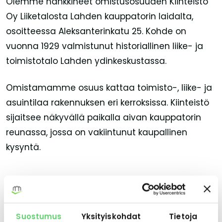
Olemme hankkineet omistusosuuden Kiinteistö
Oy Liiketalosta Lahden kauppatorin laidalta,
osoitteessa Aleksanterinkatu 25. Kohde on
vuonna 1929 valmistunut historiallinen liike- ja
toimistotalo Lahden ydinkeskustassa.
Omistamamme osuus kattaa toimisto-, liike- ja
asuintilaa rakennuksen eri kerroksissa. Kiinteistö
sijaitsee näkyvällä paikalla aivan kauppatorin
reunassa, jossa on vakiintunut kaupallinen
kysyntä.
SIJOITTAJAKIRJE
Haluatko tietää sopivista
Suostumus
Yksityiskohdat
Tietoja