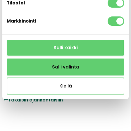
Tilastot
tietosuojaselosteesta
.
Markkinointi
Salli kaikki
Haluatko enemmän kriteereitä?
Täytä koko
sijoittajalista-hakemus →
Salli valinta
Kiellä
Takaisin ajankohtaisiin